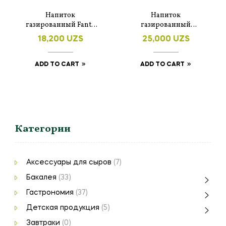
Напиток
Напиток
газированный Fanta
газированный
Orange 330 мл
SanPellegrino Silver
18,200
UZS
25,000
UZS
Cocktail в стеклянной
бутылке 200 мл
ADD TO CART
ADD TO CART
Категории
Аксессуары для сыров
(7)
Бакалея
(33)
Гастрономия
(37)
Детская продукция
(5)
Завтраки
(0)