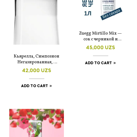
Zuegg Mirtillo Mix —
сок с черникой и
яблоком, без
45,000
UZS
добавления сахара 1
Кьярелла, Симпозион
литр.
Негазированная, в
ADD TO CART
белом стекле 0.7
42,000
UZS
ADD TO CART