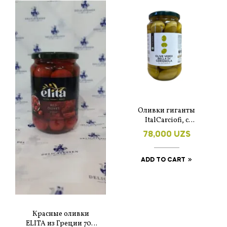
Оливки гиганты
ItalCarciofi, с
косточкой, 580 г
78,000
UZS
ADD TO CART
Красные оливки
ELITA из Греции 700