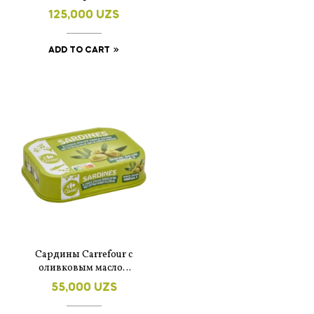
гр.
125,000
UZS
ADD TO CART
Сардины Carrefour с
оливковым маслом
первого холодного
55,000
UZS
отжима, 135 г