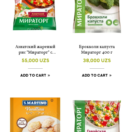
Азиатский жареный
Брокколи капуста
рис “Мираторг” с
Мираторг 400 г
курицей 400 г
55,000
UZS
38,000
UZS
ADD TO CART
ADD TO CART