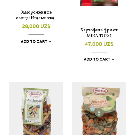
Замороженные
овощи Итальянская
смесь от Мираторг
28,000
UZS
400 гр
Картофель фри от
MIRA TORG
ADD TO CART
47,000
UZS
ADD TO CART