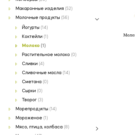
Макаронные изделия
(52)
Молочные продукты
(56)
Йогурты
(14)
Молок
Коктейли
(1)
Молоко
(1)
Растительное молоко
(0)
Сливки
(4)
Сливочные масла
(14)
Сметана
(0)
Сырки
(0)
Творог
(3)
Морепродукты
(14)
Мороженое
(1)
Мясо, птица, колбаса
(8)