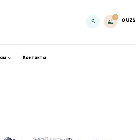
0
0
UZS
ам
Контакты