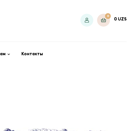
0
0
UZS
ам
Контакты