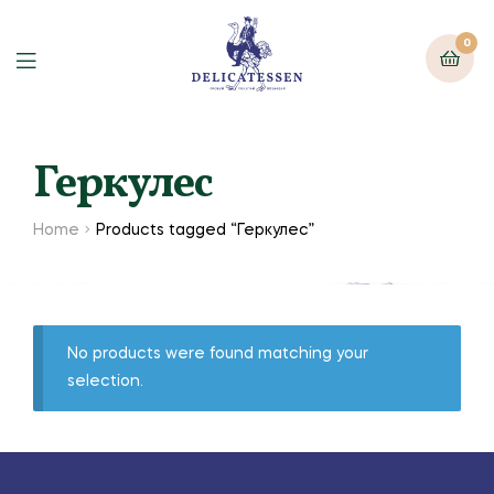
0
Геркулес
Home
Products tagged “Геркулес”
No products were found matching your
selection.