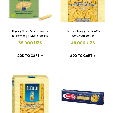
Паста “De Cecco Penne
Паста Garganelli n115
Rigate n41 Bio” 500 гр.
от компании
“DeCecco” 250 гр.
55,000
UZS
48,000
UZS
ADD TO CART
ADD TO CART