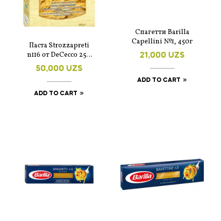
Спагетти Barilla
Capellini №1, 450г
Паста Strozzapreti
n116 от DeCecco 250
21,000
UZS
гр.
50,000
UZS
ADD TO CART
ADD TO CART