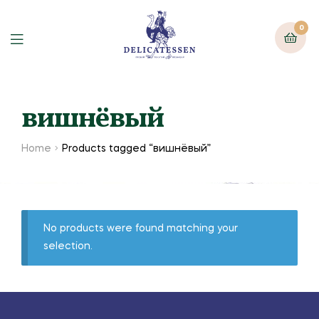
0
вишнёвый
Home
Products tagged “вишнёвый”
No products were found matching your
selection.