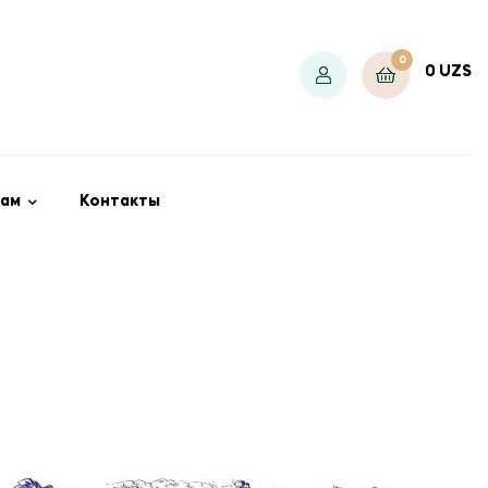
0
0
UZS
ам
Контакты