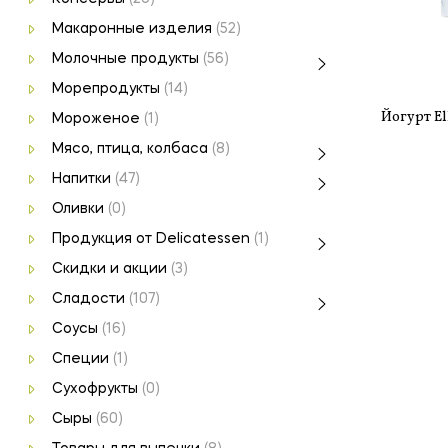
Макаронные изделия
(52)
Молочные продукты
(56)
Морепродукты
(14)
Йогурт El
Мороженое
(1)
Мясо, птица, колбаса
(8)
Напитки
(47)
Оливки
(0)
Продукция от Delicatessen
(1)
Скидки и акции
(3)
Сладости
(107)
Соусы
(16)
Специи
(1)
Сухофрукты
(0)
Сыры
(60)