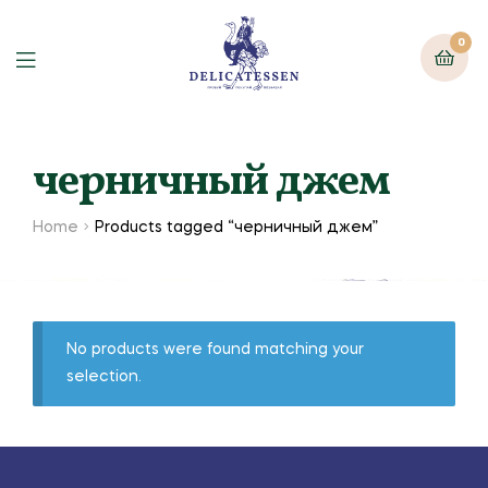
0
черничный джем
Home
Products tagged “черничный джем”
No products were found matching your
selection.