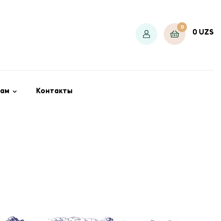
0
0
UZS
ам
Контакты