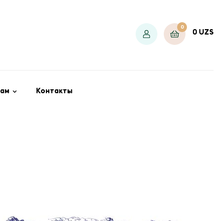
0
0
UZS
ам
Контакты