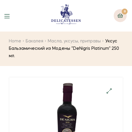
0
Home
Бакалея
Масла, уксусы, приправы
Уксус
Бальзамический из Модены “DeNigris Platinum” 250
мл.