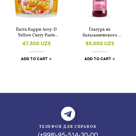
Паста Карри Aroy-D
Глазурь из
Yellow Curry Paste
бальзамического
желтая, 400г
уксуса со вкусом
47,500
UZS
65,000
UZS
малины De Nigris 250
мл
ADD TO CART
ADD TO CART
ТЕЛЕФОН ДЛЯ СПРАВОК
(+998)-95-514-30-00