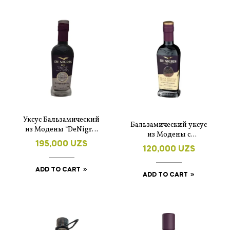
Уксус Бальзамический
Бальзамический уксус
из Модены “DeNigris
из Модены с
Platinum” 250 мл.
трюфелями 250 мл.
195,000
UZS
120,000
UZS
ADD TO CART
ADD TO CART