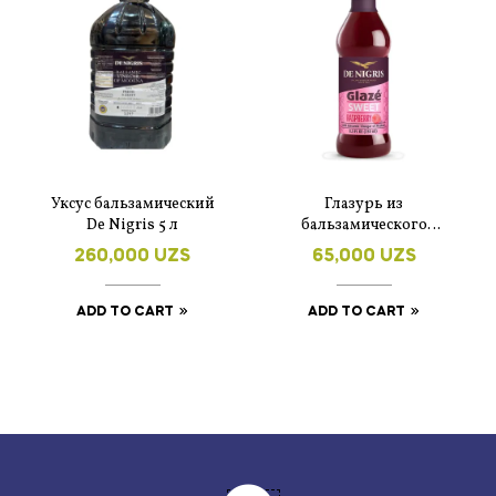
Уксус бальзамический
Глазурь из
De Nigris 5 л
бальзамического
уксуса со вкусом
260,000
UZS
65,000
UZS
малины De Nigris 250
мл
ADD TO CART
ADD TO CART