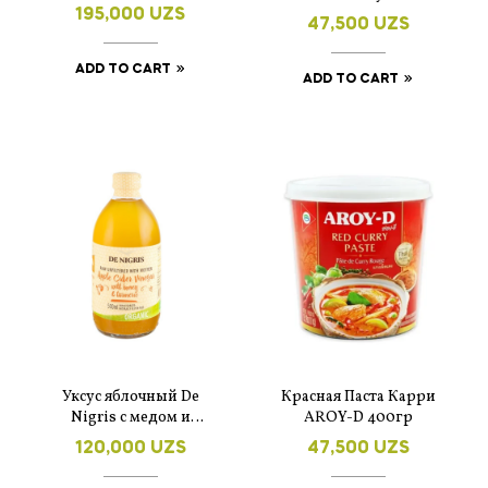
Platinum” 250 мл.
желтая, 400г
195,000
UZS
47,500
UZS
ADD TO CART
ADD TO CART
Уксус яблочный De
Красная Паста Карри
Nigris с медом и
AROY-D 400гр
куркумой
120,000
UZS
47,500
UZS
нефильтрованный
500 мл