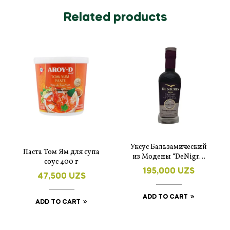
Related products
Уксус Бальзамический
Паста Том Ям для супа
из Модены “DeNigris
соус 400 г
Platinum” 250 мл.
195,000
UZS
47,500
UZS
ADD TO CART
ADD TO CART