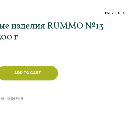
.
PREV
NEXT
ые изделия RUMMO №13
500 г
78,000
48,000
UZS
UZS
ADD TO CART
ые изделия