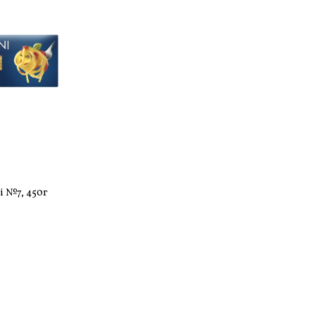
i №7, 450г