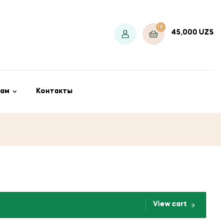
1
45,000
UZS
ам
Контакты
View cart