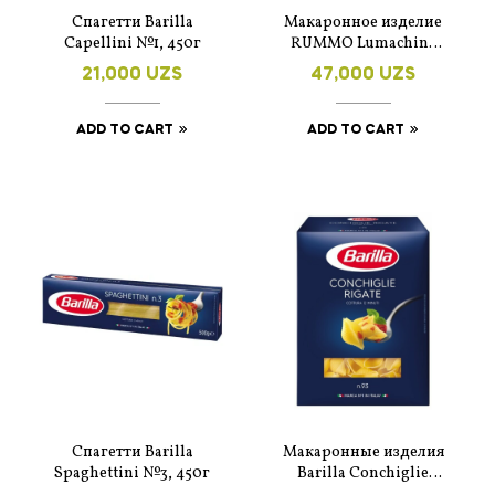
Спагетти Barilla
Макаронное изделие
Capellini №1, 450г
RUMMO Lumachine
№39 500 г
21,000
UZS
47,000
UZS
ADD TO CART
ADD TO CART
Спагетти Barilla
Макаронные изделия
Spaghettini №3, 450г
Barilla Conchiglie
Rigate n.93 450 г