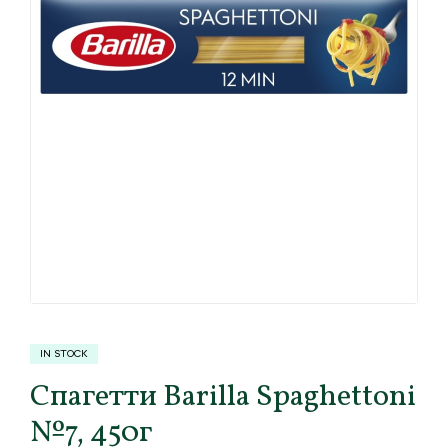
IN STOCK
Спагетти Barilla Spaghettoni
№7, 450г