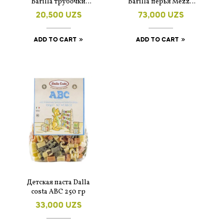
Barilla трубочки
Barilla перья Mezze
Maccheroni n.44 450 г
Penne Tricolore 500 г
20,500
UZS
73,000
UZS
ADD TO CART
ADD TO CART
Детская паста Dalla
costa ABC 250 гр
33,000
UZS