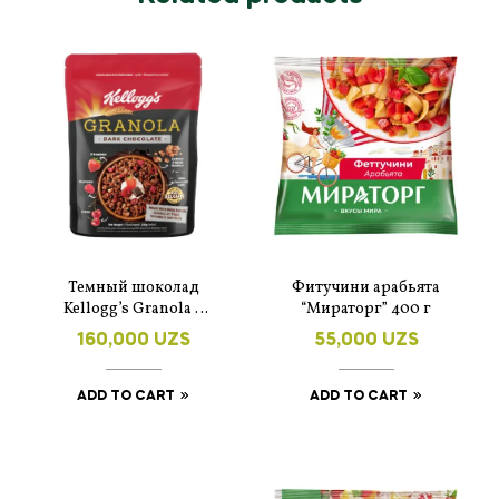
Темный шоколад
Фитучини арабьята
Kellogg’s Granola –
“Мираторг” 400 г
220 г
160,000
UZS
55,000
UZS
ADD TO CART
ADD TO CART