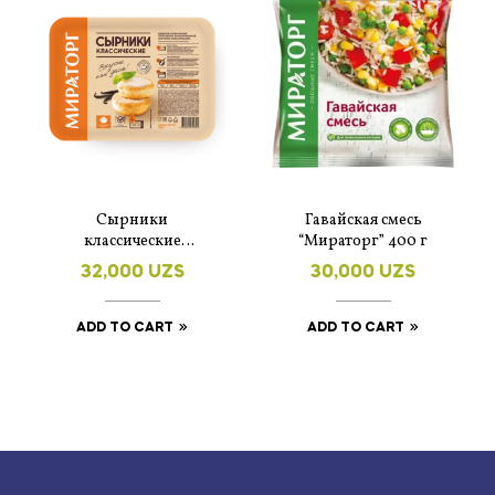
Сырники
Гавайская смесь
классические
“Мираторг” 400 г
Мираторг 280 г
32,000
UZS
30,000
UZS
ADD TO CART
ADD TO CART