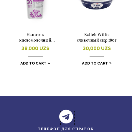
Напиток
Kalleh Willie
кисломолочный
сливочный сыр 180г
обезжиренный
38,000
UZS
30,000
UZS
Exponenta High-Pro
черника-земляника
250 г
ADD TO CART
ADD TO CART
ТЕЛЕФОН ДЛЯ СПРАВОК