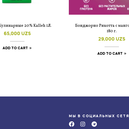
улинарные 20% Kalleh 1Л.
Бонджорно Рикотта с манг
180 г.
65,000
UZS
29,000
UZS
ADD TO CART
ADD TO CART
МЫ В СОЦИАЛЬНЫХ СЕТ