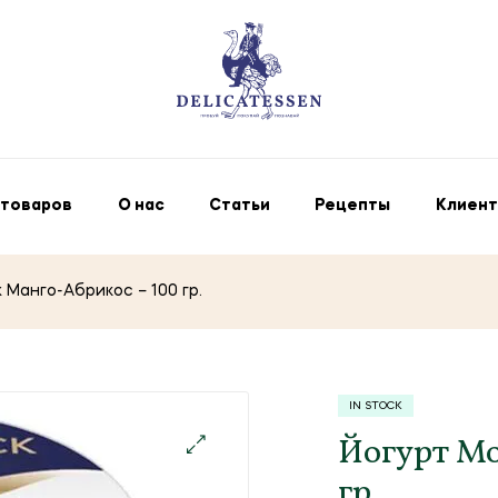
 товаров
О нас
Статьи
Рецепты
Клиент
 Манго-Абрикос – 100 гр.
IN STOCK
Йогурт Mo
гр.