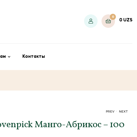
0
0
UZS
ам
Контакты
.
PREV
NEXT
venpick Манго-Абрикос – 100