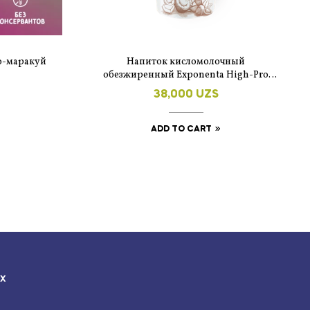
о-маракуй
Напиток кисломолочный
обезжиренный Exponenta High-Pro
кокос-миндаль 250 г
38,000
UZS
ADD TO CART
ЯХ