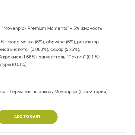
90,000
27,000
UZS
UZS
й “Movenpick Premium Moments” – 5% жирность
4%), пюре манго (6%), абрикос (6%), регулятор
ая кислота” (0.063%), сахар (5.25%),
рахмал (1.66%), загуститель “Пектин” (0.1 %),
туры (0.01%).
ва – Германия по заказу Movenpick (Швейцария)
ADD TO CART