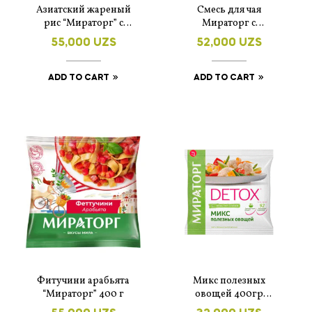
Азиатский жареный
Смесь для чая
рис “Мираторг” с
Мираторг с
курицей 400 г
облепихой и
55,000
UZS
52,000
UZS
имбирем
замороженная, 300г
ADD TO CART
ADD TO CART
Фитучини арабьята
Микс полезных
“Мираторг” 400 г
овощей 400гр
Мираторг