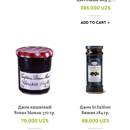
цветочный мед 375
гр. Франция
395,000
UZS
ADD TO CART
Джем вишнёвый
Джем St.Dalfour
Bonne Maman 370 гр.
Вишня 284 гр.
70,000
UZS
68,000
UZS