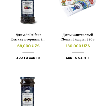
Джем St.Dalfour
Джем каштановый
Клюква и черника 284
Clement Faugier 220 г
гр.
68,000
UZS
130,000
UZS
ADD TO CART
ADD TO CART