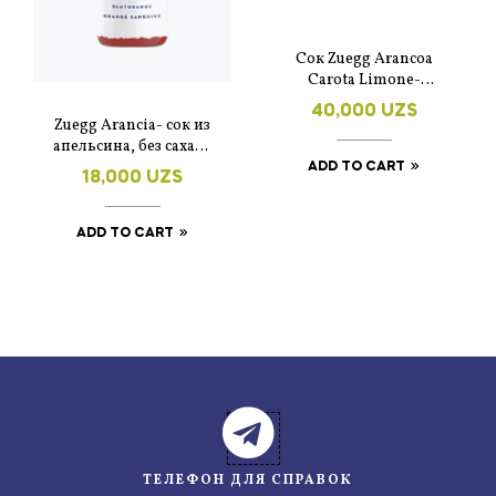
Сок Zuegg Arancoa
Carota Limone-
дедский со вкусом
40,000
UZS
лимона, апельсина,
Zuegg Arancia- сок из
моркови без сахара
апельсина, без сахара
3×200мл
200мл
ADD TO CART
18,000
UZS
ADD TO CART
ТЕЛЕФОН ДЛЯ СПРАВОК