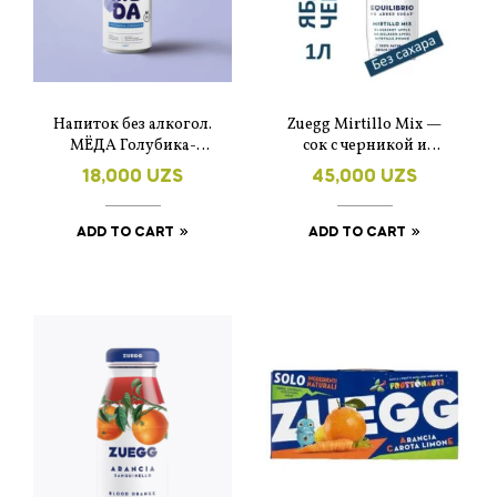
Напиток без алкогол.
Zuegg Mirtillo Mix —
МЁДА Голубика-
сок с черникой и
ежевика
яблоком, без
18,000
UZS
45,000
UZS
добавления сахара 1
литр.
ADD TO CART
ADD TO CART