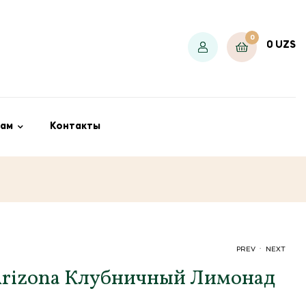
0
0
UZS
ам
Контакты
.
PREV
NEXT
Arizona Клубничный Лимонад