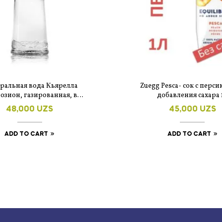
ральная вода Кьярелла
Zuegg Pesca- cок с перси
озион, газированная, в
добавления сахара 
клянной бутылке, 0.9л
48,000
UZS
45,000
UZS
ADD TO CART
ADD TO CART