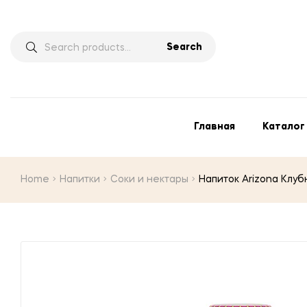
Search
Главная
Каталог
Home
Напитки
Соки и нектары
Напиток Arizona Клу