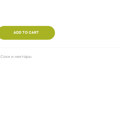
65,000
35,000
UZS
UZS
ADD TO CART
,
Соки и нектары