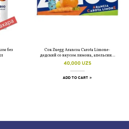
ком без
Сок Zuegg Arancoa Carota Limone-
1л
дедский со вкусом лимона, апельсина,
моркови без сахара 3×200мл
40,000
UZS
ADD TO CART