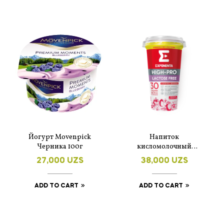
Йогурт Movenpick
Напиток
Черника 100г
кисломолочный
обезжиренный
27,000
UZS
38,000
UZS
Exponenta High-Pro
клубника-земляника
без лактозы 250 г
ADD TO CART
ADD TO CART