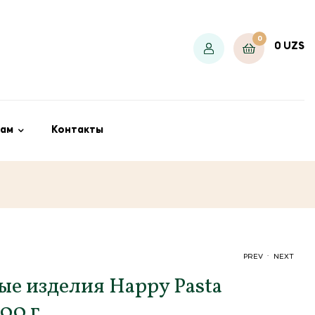
0
0
UZS
ам
Контакты
.
PREV
NEXT
е изделия Happy Pasta
500 г