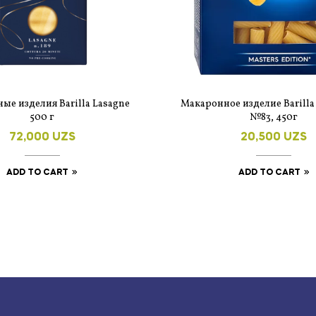
ые изделия Barilla Lasagne
Макаронное изделие Barilla 
500 г
№83, 450г
72,000
UZS
20,500
UZS
ADD TO CART
ADD TO CART