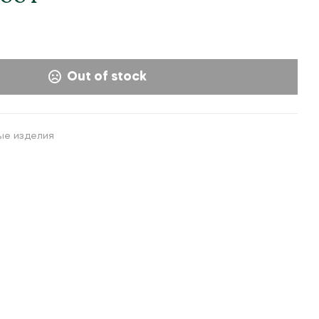
21,000
110,000
UZS
UZS
Out of stock
ые изделия