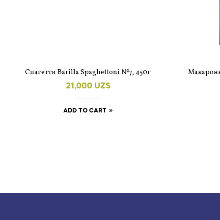
Спагетти Barilla Spaghettoni №7, 450г
Макаронн
21,000
UZS
ADD TO CART