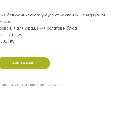
110,000
65,000
UZS
UZS
 из бальзамического уксуса от компании De Nigris в 250
утылке.
зования для украшения салатов и блюд.
ва – Италия
 500 мл.
ADD TO CART
,
Масла, уксусы, приправы
,
Уксусы