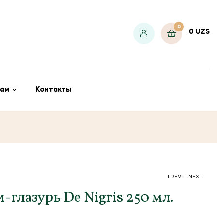
0
0
UZS
ам
Контакты
.
PREV
NEXT
-глазурь De Nigris 250 мл.