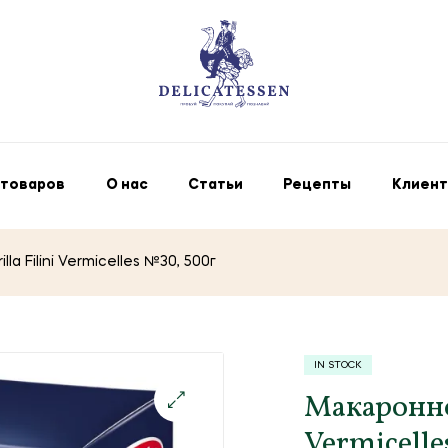
 товаров
О нас
Статьи
Рецепты
Клиент
a Filini Vermicelles №30, 500г
IN STOCK
Макаронное
Vermicell