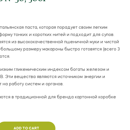
20,500
20,500
UZS
UZS
тальянская паста, которая порадует своим легким
форму тонких и коротких нитей и подходит для супов.
овятся из высококачественной пшеничной муки и чистой
ебольшому размеру макароны быстро готовятся (всего 3
ются.
низким гликемическим индексом богаты железом и
 В. Эти вещества являются источником энергии и
 на работу систем и органов.
ются в традиционной для бренда картонной коробке
ADD TO CART