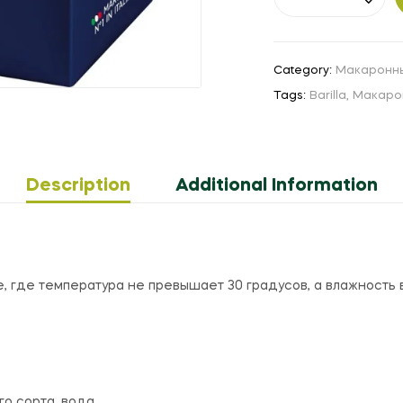
Category:
Макаронн
Tags:
Barilla
,
Макаро
Description
Additional Information
е, где температура не превышает 30 градусов, а влажность
о сорта, вода