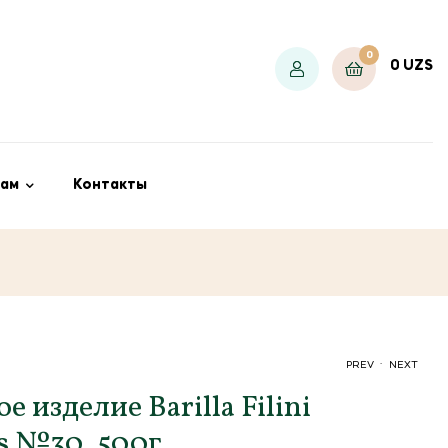
0
0
UZS
ам
Контакты
.
PREV
NEXT
 изделие Barilla Filini
es №30, 500г