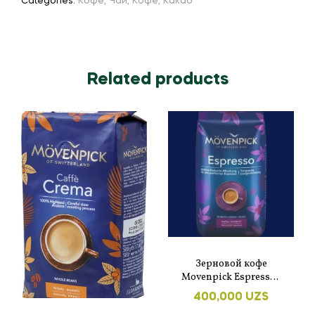
Categories:
Кофе
,
Чай, Кофе, Какао
Related products
Зерновой кофе
Movenpick Espresso 1
кг.
400,000
UZS