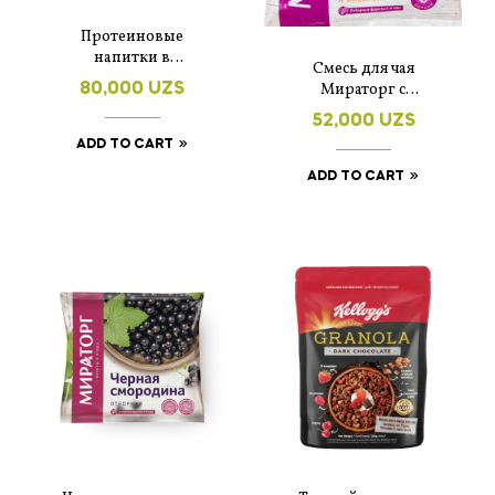
Протеиновые
напитки в
Смесь для чая
порошковом виде со
Мираторг с
80,000
UZS
вкусами: Клубника,
облепихой и
Зелёный чай,
52,000
UZS
имбирем
кукуруза с хлопьями,
ADD TO CART
замороженная, 300г
шоколад, кофе, зёрен.
ADD TO CART
45г