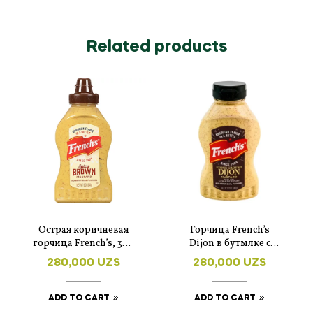
Related products
Острая коричневая
Горчица French’s
горчица French’s, 340
Dijon в бутылке с
г
дозатором, 355 мл,
280,000
UZS
280,000
UZS
цвет «Шардоне»
ADD TO CART
ADD TO CART