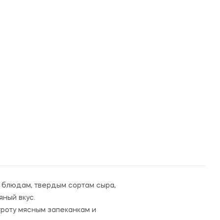
м блюдам, твердым сортам сыра,
ный вкус.
троту мясным запеканкам и