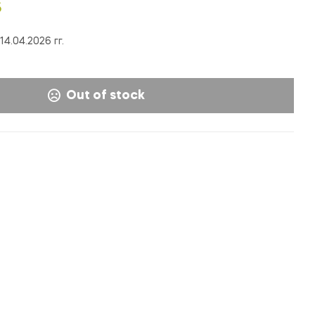
58,000
175,000
UZS
UZS
S
4.04.2026 гг.
Out of stock