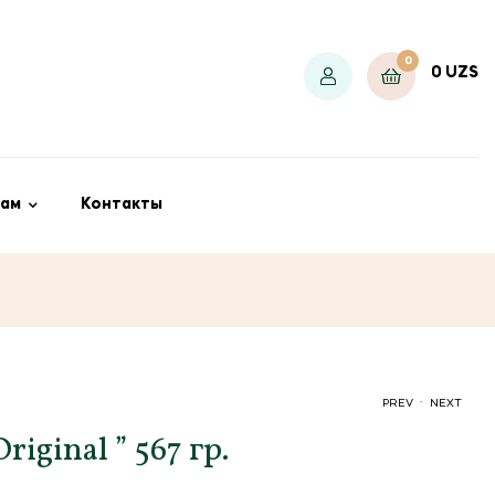
0
0
UZS
ам
Контакты
.
PREV
NEXT
Original ” 567 гр.