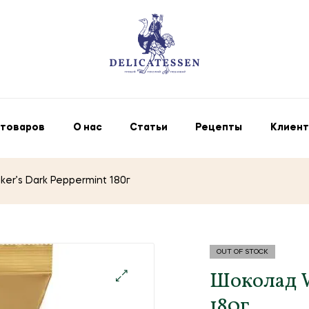
 товаров
О нас
Статьи
Рецепты
Клиент
er’s Dark Peppermint 180г
OUT OF STOCK
Шоколад W
180г