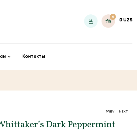
0
0
UZS
ам
Контакты
.
PREV
NEXT
hittaker’s Dark Peppermint