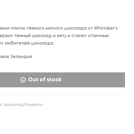
48,000
80,000
UZS
UZS
S
 мини-плиток тёмного мятного шоколада от Whittaker’s.
ержит тёмный шоколад и мяту и станет отличным
ех любителей шоколада.
овая Зеландия
Out of stock
и
,
Шоколад/Конфеты