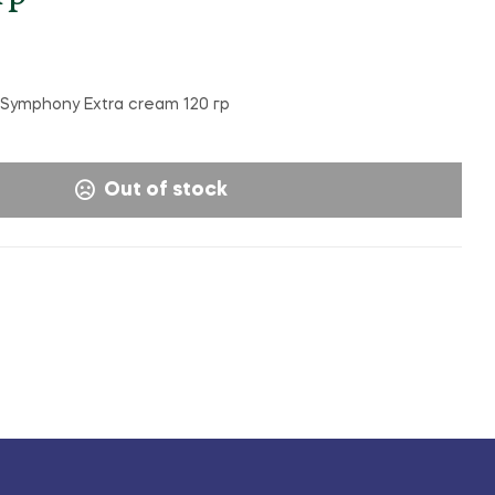
25,000
36,000
UZS
UZS
Symphony Extra cream 120 гр
Out of stock