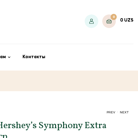
0
0
UZS
ам
Контакты
.
PREV
NEXT
ershey’s Symphony Extra
гр