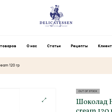
 товаров
О нас
Статьи
Рецепты
Клиент
ream 120 гр
OUT OF STOCK
Шоколад H
cream 120 