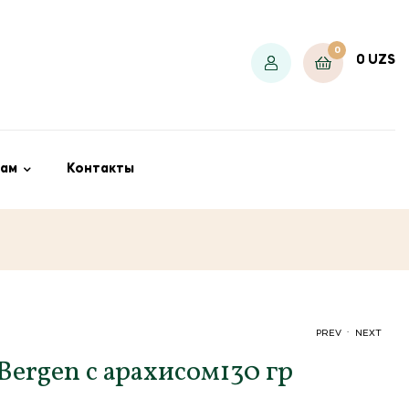
0
0
UZS
ам
Контакты
.
PREV
NEXT
Bergen с арахисом130 гр