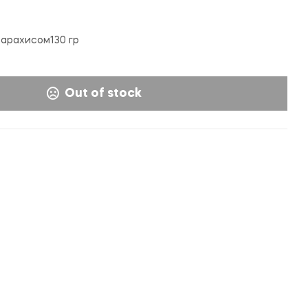
25,000
36,000
UZS
UZS
 арахисом130 гр
Out of stock