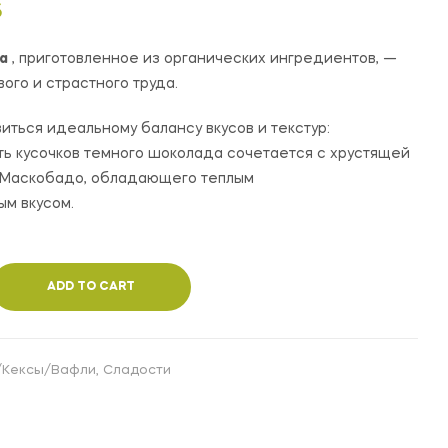
75,000
200,000
UZS
UZS
S
a
, приготовленное из органических ингредиентов, —
вого и страстного труда.
иться идеальному балансу вкусов и текстур:
ь кусочков темного шоколада сочетается с хрустящей
 Маскобадо, обладающего теплым
м вкусом.
ADD TO CART
/Кексы/Вафли
,
Сладости