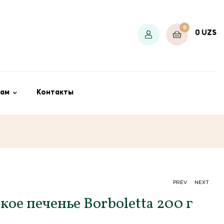
0
0
UZS
ам
Контакты
.
PREV
NEXT
ое печенье Borboletta 200 г