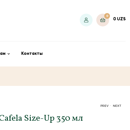
0
0
UZS
ам
Контакты
.
PREV
NEXT
afela Size-Up 350 мл