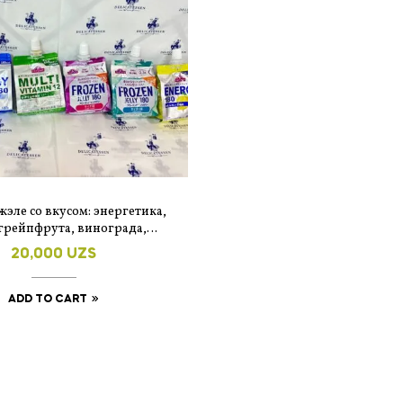
жэле со вкусом: энергетика,
 грейпфрута, винограда,
етика и лимона, сидра.
20,000
UZS
ADD TO CART