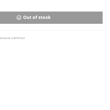
20,000
42,000
UZS
UZS
Out of stock
анные напитки