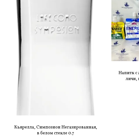
Напитк с 
личи,
энерг
Кьярелла, Симпозион Негазированная,
в белом стекле 0.7