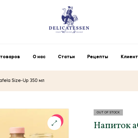
 товаров
О нас
Статьи
Рецепты
Клиент
fela Size-Up 350 мл
OUT OF STOCK
Напиток aC