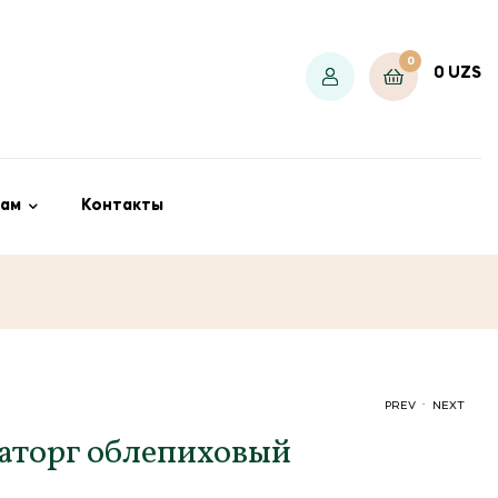
0
0
UZS
ам
Контакты
.
PREV
NEXT
аторг облепиховый