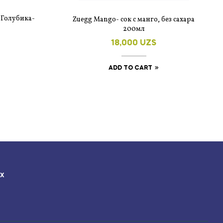
 Голубика-
Zuegg Mango- сок с манго, без сахара
200мл
18,000
UZS
ADD TO CART
ЯХ