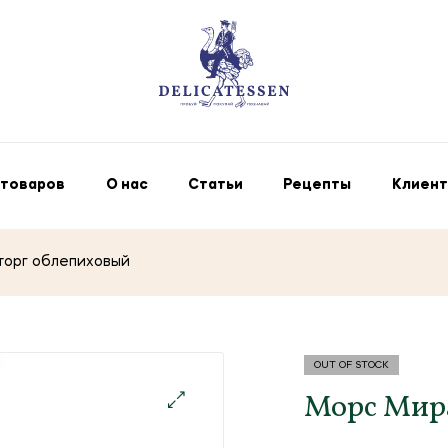
 товаров
О нас
Статьи
Рецепты
Клиент
торг облепиховый
OUT OF STOCK
Морс Мир