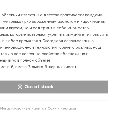
40,000
42,000
UZS
UZS
 облепихи известны с детства практически каждому.
т не только ярко выраженным ароматом и характерным
дким вкусом, но и содержит в себе множество
алов, которые позволяют укрепить иммунитет и повысить
 в любое время года. Благодаря использованию
 и инновационной технологии горячего розлива, наш
только все полезные свойства облепихи, но и
ный вкус в полном объёме.
омега-6, омега-7, омега-9 жирных кислот
Out of stock
,
Негазированные напитки
,
Соки и нектары