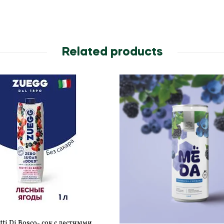
Related products
tti Di Bosco- cок с лестными