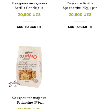
Макаронные изделия
Спагетти Barilla
Barilla Conchiglie
Spaghettini №3, 450г
Rigate n.93 450 г
20,500
UZS
20,500
UZS
ADD TO CART
ADD TO CART
Макаронное изделие
Fettuccine №89
Rummo, 500г