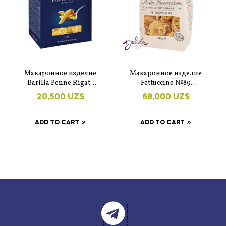
Макаронное изделие
Макаронное изделие
Barilla Penne Rigate
Fettuccine №89
№73 450 г
Rummo, 500г
20,500
UZS
68,000
UZS
ADD TO CART
ADD TO CART