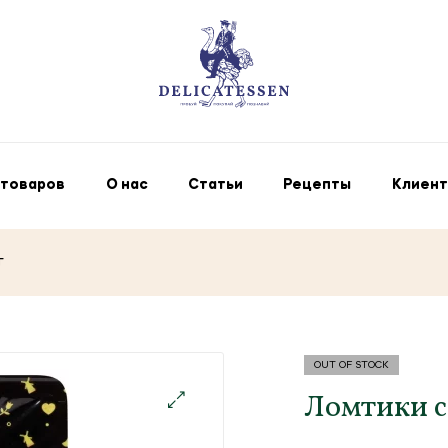
 товаров
О нас
Статьи
Рецепты
Клиент
г
OUT OF STOCK
Ломтики сы