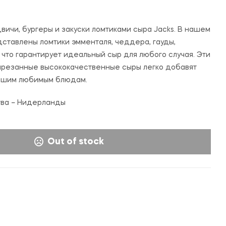
60,000
600,000
UZS
UZS
вичи, бургеры и закуски ломтиками сыра Jacks. В нашем
ставлены ломтики эмменталя, чеддера, гауды,
 что гарантирует идеальный сыр для любого случая. Эти
арезанные высококачественные сыры легко добавят
вашим любимым блюдам.
тва – Нидерланды
Out of stock