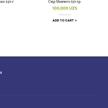
ano 250 г
Сыр Манчего 150 гр.
100,000
UZS
ADD TO CART
ЯХ