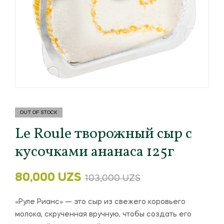
OUT OF STOCK
Le Roule творожный сыр с
кусочками ананаса 125г
80,000
UZS
103,000
UZS
«Руле Рианс» — это сыр из свежего коровьего
молока, скрученная вручную, чтобы создать его