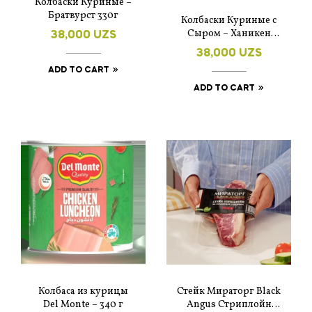
Колбаски Куриные –
Братвурст 330г
Колбаски Куриные с
Сыром – Ханикен
38,000
UZS
330г
38,000
UZS
ADD TO CART
ADD TO CART
Колбаса из курицы
Стейк Мираторг Black
Del Monte – 340 г
Angus Стриплойн