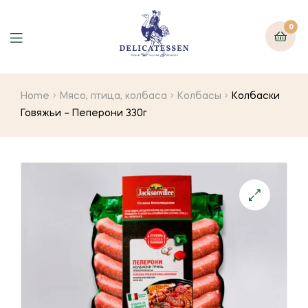
0
Home
Мясо, птица, колбаса
Колбасы
Колбаски
Говяжьи – Пеперони 330г