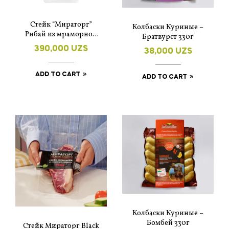
Стейк “Мираторг”
Колбаски Куриные –
Рибай из мраморной
Братвурст 330г
говядины 320 гр
390,000
UZS
38,000
UZS
ADD TO CART
ADD TO CART
Колбаски Куриные –
Бомбей 330г
Стейк Мираторг Black