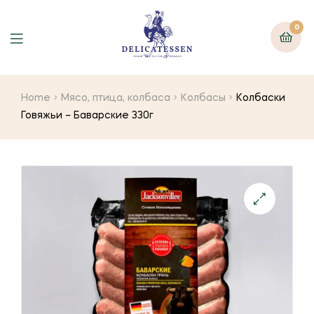
0
Home
Мясо, птица, колбаса
Колбасы
Колбаски
Говяжьи – Баварские 330г