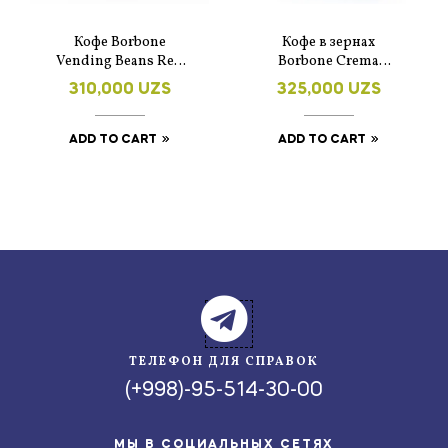
Кофе Borbone
Кофе в зернах
Vending Beans Red
Borbone Crema
Line, 1 кг
Classica Selected, 1 кг,
310,000
UZS
325,000
UZS
100% арабика
ADD TO CART
ADD TO CART
ТЕЛЕФОН ДЛЯ СПРАВОК
(+998)-95-514-30-00
МЫ В СОЦИАЛЬНЫХ СЕТЯХ